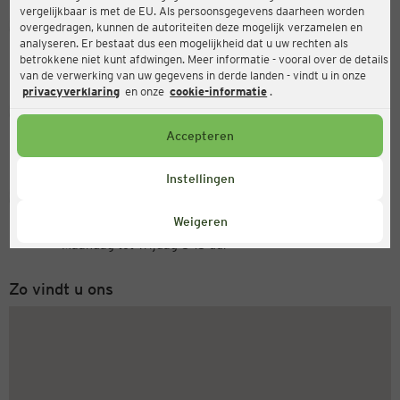
vergelijkbaar is met de EU. Als persoonsgegevens daarheen worden
Ernsting's family
overgedragen, kunnen de autoriteiten deze mogelijk verzamelen en
analyseren. Er bestaat dus een mogelijkheid dat u uw rechten als
Heilbronner Str. 30, 15230 Frankfurt
betrokkene niet kunt afdwingen. Meer informatie - vooral over de details
van de verwerking van uw gegevens in derde landen - vindt u in onze
privacyverklaring
en onze
cookie-informatie
.
Open
Actueel:
Accepteren
Openingstijden vandaag:
09:00 - 18:00
Instellingen
Servicenummer
Weigeren
+31 (0) 543 20 50 15
Maandag tot vrijdag 8-18 uur
Zo vindt u ons