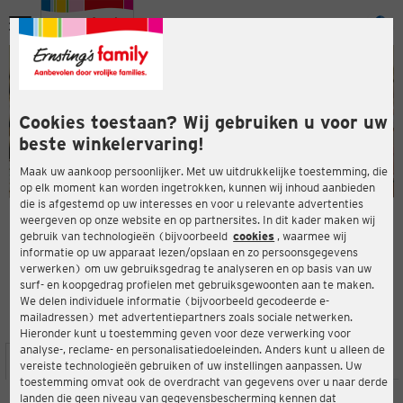
Menu
ten
ten
Cookies toestaan? Wij gebruiken u voor uw
beste winkelervaring!
Maak uw aankoop persoonlijker. Met uw uitdrukkelijke toestemming, die
op elk moment kan worden ingetrokken, kunnen wij inhoud aanbieden
die is afgestemd op uw interesses en voor u relevante advertenties
en
weergeven op onze website en op partnersites. In dit kader maken wij
gebruik van technologieën (bijvoorbeeld
cookies
, waarmee wij
ERNSTING'S FAMILY-WINKEL
informatie op uw apparaat lezen/opslaan en zo persoonsgegevens
Heilbronner Str. 30
verwerken) om uw gebruiksgedrag te analyseren en op basis van uw
15230 Frankfurt
surf- en koopgedrag profielen met gebruiksgewoonten aan te maken.
We delen individuele informatie (bijvoorbeeld gecodeerde e-
mailadressen) met advertentiepartners zoals sociale netwerken.
4,2
ten
Beoordeling:
Hieronder kunt u toestemming geven voor deze verwerking voor
analyse-, reclame- en personalisatiedoeleinden. Anders kunt u alleen de
LOCATIE
SERVICES
ASSORTIMENT
ACTIES
vereiste technologieën gebruiken of uw instellingen aanpassen. Uw
toestemming omvat ook de overdracht van gegevens over u naar derde
landen die geen niveau van gegevensbescherming kennen dat