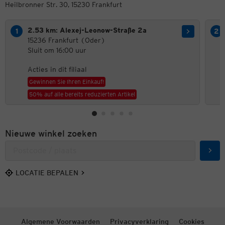
Heilbronner Str. 30, 15230 Frankfurt
2.53 km: Alexej-Leonow-Straße 2a
15236 Frankfurt (Oder)
Sluit om 16:00 uur
Acties in dit filiaal
Gewinnen Sie Ihren Einkauf!
50% auf alle bereits reduzierten Artikel
Nieuwe winkel zoeken
Zoek
LOCATIE BEPALEN
Algemene Voorwaarden
Privacyverklaring
Cookies