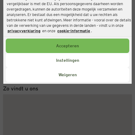
vergelijkbaar is met de EU. Als persoonsgegevens daarheen worden
Ernsting's family
overgedragen, kunnen de autoriteiten deze mogelijk verzamelen en
analyseren. Er bestaat dus een mogelijkheid dat u uw rechten als
Bochumer Str. 32, 45276 Essen
betrokkene niet kunt afdwingen. Meer informatie - vooral over de details
van de verwerking van uw gegevens in derde landen - vindt u in onze
privacyverklaring
en onze
cookie-informatie
.
Gesloten
Actueel:
Accepteren
Servicenummer
Instellingen
+31 (0) 543 20 50 15
Maandag tot vrijdag 8-18 uur
Weigeren
Zo vindt u ons