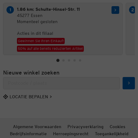
1.86 km: Schulte-Hinsel-Str. 11
45277 Essen
Momenteel gesloten
Acties in dit filiaal
Gewinnen Sie Ihren Einkauf!
50% auf alle bereits reduzierten Artikel
Nieuwe winkel zoeken
Zoek
LOCATIE BEPALEN
Algemene Voorwaarden
Privacyverklaring
Cookies
Bedrijfsinformatie
Herroepingsrecht
Toegankelijkheid