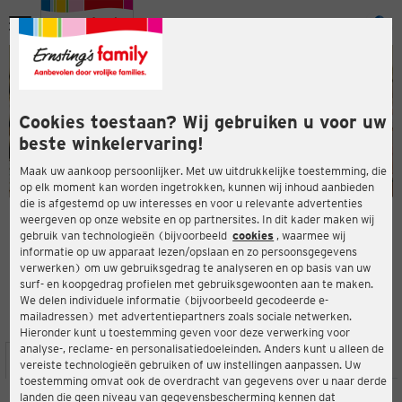
Menu
ten
ten
Cookies toestaan? Wij gebruiken u voor uw
beste winkelervaring!
Maak uw aankoop persoonlijker. Met uw uitdrukkelijke toestemming, die
op elk moment kan worden ingetrokken, kunnen wij inhoud aanbieden
die is afgestemd op uw interesses en voor u relevante advertenties
en
weergeven op onze website en op partnersites. In dit kader maken wij
gebruik van technologieën (bijvoorbeeld
cookies
, waarmee wij
ERNSTING'S FAMILY-WINKEL
informatie op uw apparaat lezen/opslaan en zo persoonsgegevens
Bochumer Str. 32
verwerken) om uw gebruiksgedrag te analyseren en op basis van uw
45276 Essen
surf- en koopgedrag profielen met gebruiksgewoonten aan te maken.
We delen individuele informatie (bijvoorbeeld gecodeerde e-
mailadressen) met advertentiepartners zoals sociale netwerken.
4,3
ten
Beoordeling:
Hieronder kunt u toestemming geven voor deze verwerking voor
analyse-, reclame- en personalisatiedoeleinden. Anders kunt u alleen de
LOCATIE
SERVICES
ASSORTIMENT
ACTIES
vereiste technologieën gebruiken of uw instellingen aanpassen. Uw
toestemming omvat ook de overdracht van gegevens over u naar derde
landen die geen niveau van gegevensbescherming kennen dat