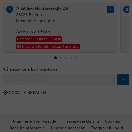
2.66 km: Neutorstraße 48
26725 Emden
Momenteel gesloten
Acties in dit filiaal
Gewinnen Sie Ihren Einkauf!
50% auf alle bereits reduzierten Artikel
Nieuwe winkel zoeken
Zoek
LOCATIE BEPALEN
Algemene Voorwaarden
Privacyverklaring
Cookies
Bedrijfsinformatie
Herroepingsrecht
Toegankelijkheid