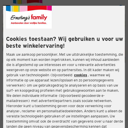
Menu
ten
ten
Cookies toestaan? Wij gebruiken u voor uw
beste winkelervaring!
Maak uw aankoop persoonlijker. Met uw uitdrukkelijke toestemming, die
op elk moment kan worden ingetrokken, kunnen wij inhoud aanbieden
die is afgestemd op uw interesses en voor u relevante advertenties
en
weergeven op onze website en op partnersites. In dit kader maken wij
gebruik van technologieën (bijvoorbeeld
cookies
, waarmee wij
ERNSTING'S FAMILY-WINKEL
informatie op uw apparaat lezen/opslaan en zo persoonsgegevens
Thüringer Str. 9
verwerken) om uw gebruiksgedrag te analyseren en op basis van uw
26723 Emden
surf- en koopgedrag profielen met gebruiksgewoonten aan te maken.
We delen individuele informatie (bijvoorbeeld gecodeerde e-
mailadressen) met advertentiepartners zoals sociale netwerken.
3,7
ten
Beoordeling:
Hieronder kunt u toestemming geven voor deze verwerking voor
analyse-, reclame- en personalisatiedoeleinden. Anders kunt u alleen de
LOCATIE
SERVICES
ASSORTIMENT
ACTIES
vereiste technologieën gebruiken of uw instellingen aanpassen. Uw
toestemming omvat ook de overdracht van gegevens over u naar derde
landen die geen niveau van gegevensbescherming kennen dat