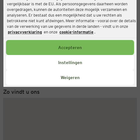
vergelijkbaar is met de EU. Als persoonsgegevens daarheen worden
Ernsting's family
overgedragen, kunnen de autoriteiten deze mogelijk verzamelen en
analyseren. Er bestaat dus een mogelijkheid dat u uw rechten als
Thüringer Str. 9, 26723 Emden
betrokkene niet kunt afdwingen. Meer informatie - vooral over de details
van de verwerking van uw gegevens in derde landen - vindt u in onze
privacyverklaring
en onze
cookie-informatie
.
Gesloten
Actueel:
Accepteren
Servicenummer
Instellingen
+31 (0) 543 20 50 15
Maandag tot vrijdag 8-18 uur
Weigeren
Zo vindt u ons