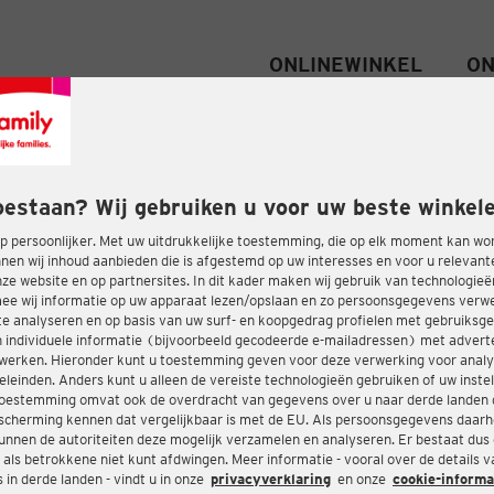
ONLINEWINKEL
ON
oestaan? Wij gebruiken u voor uw beste winkele
 persoonlijker. Met uw uitdrukkelijke toestemming, die op elk moment kan wo
nen wij inhoud aanbieden die is afgestemd op uw interesses en voor u relevant
e website en op partnersites. In dit kader maken wij gebruik van technologie
ee wij informatie op uw apparaat lezen/opslaan en zo persoonsgegevens ver
te analyseren en op basis van uw surf- en koopgedrag profielen met gebruiksg
 individuele informatie (bijvoorbeeld gecodeerde e-mailadressen) met advert
twerken. Hieronder kunt u toestemming geven voor deze verwerking voor analy
eleinden. Anders kunt u alleen de vereiste technologieën gebruiken of uw instel
oestemming omvat ook de overdracht van gegevens over u naar derde landen 
cherming kennen dat vergelijkbaar is met de EU. Als persoonsgegevens daar
nnen de autoriteiten deze mogelijk verzamelen en analyseren. Er bestaat dus
 als betrokkene niet kunt afdwingen. Meer informatie - vooral over de details 
in derde landen - vindt u in onze
privacyverklaring
en onze
cookie-informa