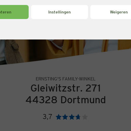
pteren
Instellingen
Weigeren
ERNSTING'S FAMILY-WINKEL
Gleiwitzstr. 271
44328 Dortmund
3,7
Beoordeling: