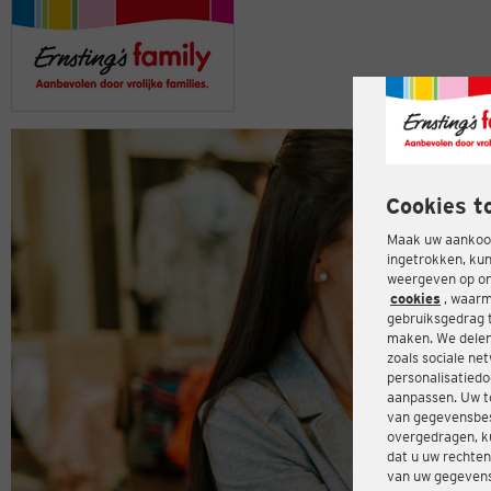
Cookies t
Maak uw aankoop
ingetrokken, kun
weergeven op onz
cookies
, waarm
gebruiksgedrag 
maken. We delen
zoals sociale ne
personalisatiedo
aanpassen. Uw t
van gegevensbes
overgedragen, ku
dat u uw rechten
van uw gegevens 