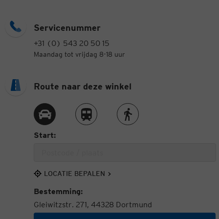
Servicenummer
+31 (0) 543 20 50 15
Maandag tot vrijdag 8-18 uur
Route naar deze winkel
Route met de auto
Route met de trein
Route te voet
Start:
LOCATIE BEPALEN
Bestemming:
Gleiwitzstr. 271, 44328 Dortmund