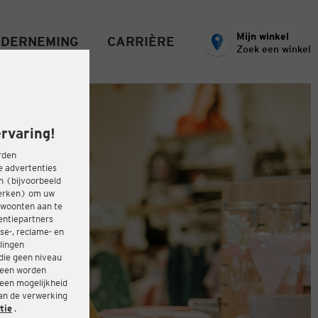
Mijn winkel
DERNEMING
CARRIÈRE
Zoek een winkel
rvaring!
rden
e advertenties
ën (bijvoorbeeld
werken) om uw
ewoonten aan te
entiepartners
se-, reclame- en
lingen
die geen niveau
heen worden
 een mogelijkheid
van de verwerking
tie
.