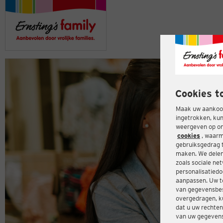
Cookies t
Maak uw aankoop
ingetrokken, kun
weergeven op onz
cookies
, waarm
gebruiksgedrag 
maken. We delen
zoals sociale ne
personalisatiedo
aanpassen. Uw t
van gegevensbes
overgedragen, ku
dat u uw rechten
van uw gegevens 