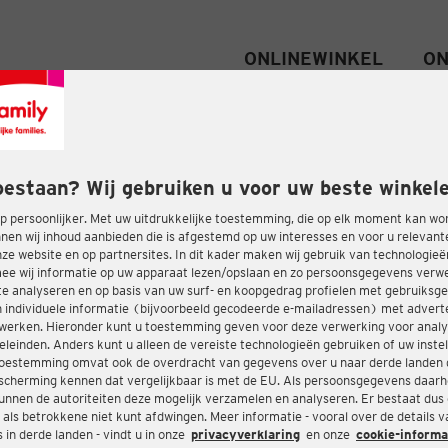
ONLINEWINKEL
ON
oestaan? Wij gebruiken u voor uw beste winkele
 persoonlijker. Met uw uitdrukkelijke toestemming, die op elk moment kan wo
nen wij inhoud aanbieden die is afgestemd op uw interesses en voor u relevant
e website en op partnersites. In dit kader maken wij gebruik van technologie
ee wij informatie op uw apparaat lezen/opslaan en zo persoonsgegevens ver
te analyseren en op basis van uw surf- en koopgedrag profielen met gebruiksg
 individuele informatie (bijvoorbeeld gecodeerde e-mailadressen) met advert
twerken. Hieronder kunt u toestemming geven voor deze verwerking voor analy
eleinden. Anders kunt u alleen de vereiste technologieën gebruiken of uw instel
oestemming omvat ook de overdracht van gegevens over u naar derde landen 
cherming kennen dat vergelijkbaar is met de EU. Als persoonsgegevens daar
nnen de autoriteiten deze mogelijk verzamelen en analyseren. Er bestaat dus
 als betrokkene niet kunt afdwingen. Meer informatie - vooral over de details 
in derde landen - vindt u in onze
privacyverklaring
en onze
cookie-informa