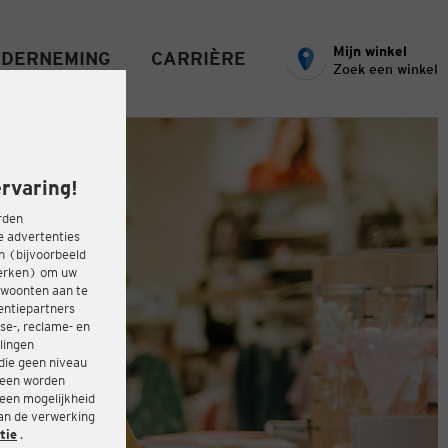
Mijn winkel
DERNEMING
CARRIÈRE
Zoek een winkel
rvaring!
rden
e advertenties
ën (bijvoorbeeld
werken) om uw
ewoonten aan te
entiepartners
se-, reclame- en
lingen
die geen niveau
heen worden
 een mogelijkheid
van de verwerking
tie
.