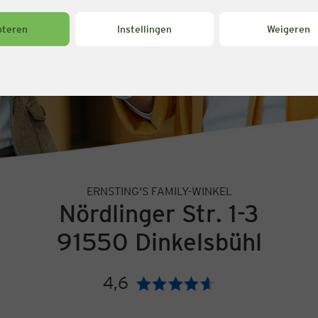
pteren
Instellingen
Weigeren
ERNSTING'S FAMILY-WINKEL
Nördlinger Str. 1-3
91550 Dinkelsbühl
4,6
Beoordeling: