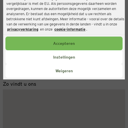
vergelijkbaar is met de EU. Als persoonsgegevens daarheen worden
Ernsting's family
overgedragen, kunnen de autoriteiten deze mogelijk verzamelen en
analyseren. Er bestaat dus een mogelijkheid dat u uw rechten als
Lange Str. 117, 27749 Delmenhorst
betrokkene niet kunt afdwingen. Meer informatie - vooral over de details
van de verwerking van uw gegevens in derde landen - vindt u in onze
privacyverklaring
en onze
cookie-informatie
.
Gesloten
Actueel:
Accepteren
Servicenummer
Instellingen
+31 (0) 543 20 50 15
Maandag tot vrijdag 8-18 uur
Weigeren
Zo vindt u ons