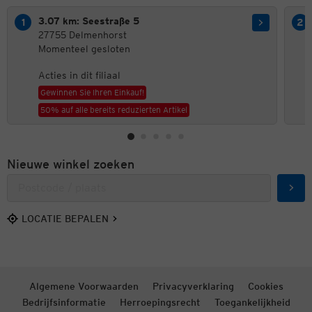
3.07 km: Seestraße 5
27755 Delmenhorst
Momenteel gesloten
Acties in dit filiaal
Gewinnen Sie Ihren Einkauf!
50% auf alle bereits reduzierten Artikel
Nieuwe winkel zoeken
Zoek
LOCATIE BEPALEN
Algemene Voorwaarden
Privacyverklaring
Cookies
Bedrijfsinformatie
Herroepingsrecht
Toegankelijkheid