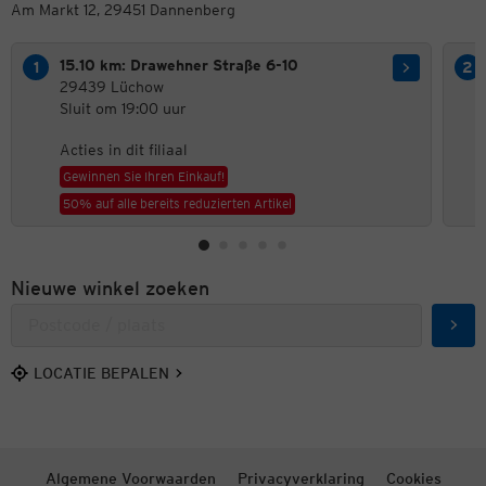
Am Markt 12, 29451 Dannenberg
15.10 km: Drawehner Straße 6-10
29439 Lüchow
Sluit om 19:00 uur
Acties in dit filiaal
Gewinnen Sie Ihren Einkauf!
50% auf alle bereits reduzierten Artikel
Nieuwe winkel zoeken
Zoek
LOCATIE BEPALEN
Algemene Voorwaarden
Privacyverklaring
Cookies