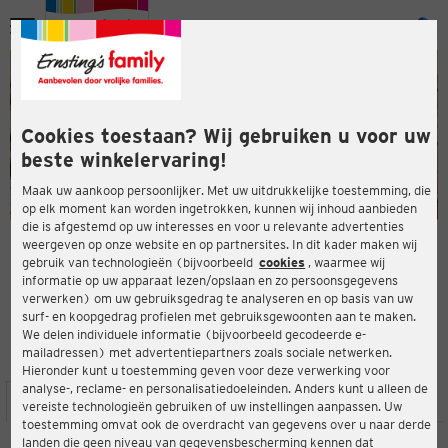
Menu
ten
ten
Cookies toestaan? Wij gebruiken u voor uw
beste winkelervaring!
Maak uw aankoop persoonlijker. Met uw uitdrukkelijke toestemming, die
op elk moment kan worden ingetrokken, kunnen wij inhoud aanbieden
die is afgestemd op uw interesses en voor u relevante advertenties
en
weergeven op onze website en op partnersites. In dit kader maken wij
gebruik van technologieën (bijvoorbeeld
cookies
, waarmee wij
ERNSTING'S FAMILY-WINKEL
informatie op uw apparaat lezen/opslaan en zo persoonsgegevens
Am Markt 12
verwerken) om uw gebruiksgedrag te analyseren en op basis van uw
29451 Dannenberg
surf- en koopgedrag profielen met gebruiksgewoonten aan te maken.
We delen individuele informatie (bijvoorbeeld gecodeerde e-
mailadressen) met advertentiepartners zoals sociale netwerken.
4,5
ten
Beoordeling:
Hieronder kunt u toestemming geven voor deze verwerking voor
analyse-, reclame- en personalisatiedoeleinden. Anders kunt u alleen de
LOCATIE
SERVICES
ASSORTIMENT
ACTIES
vereiste technologieën gebruiken of uw instellingen aanpassen. Uw
toestemming omvat ook de overdracht van gegevens over u naar derde
landen die geen niveau van gegevensbescherming kennen dat