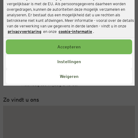
vergelijkbaar is met de EU. Als persoonsgegevens daarheen worden
Ernsting's family
overgedragen, kunnen de autoriteiten deze mogelijk verzamelen en
analyseren. Er bestaat dus een mogelijkheid dat u uw rechten als
Am Markt 12, 29451 Dannenberg
betrokkene niet kunt afdwingen. Meer informatie - vooral over de details
van de verwerking van uw gegevens in derde landen - vindt u in onze
privacyverklaring
en onze
cookie-informatie
.
Open
Actueel:
Accepteren
Openingstijden vandaag:
09:00 - 18:00
Instellingen
Servicenummer
Weigeren
+31 (0) 543 20 50 15
Maandag tot vrijdag 8-18 uur
Zo vindt u ons