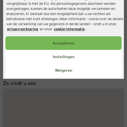
vergelijkbaar is met de EU. Als persoonsgegevens daarheen worden
Ernsting's family
overgedragen, kunnen de autoriteiten deze mogelijk verzamelen en
analyseren. Er bestaat dus een mogelijkheid dat u uw rechten als
Zur Hasselklink 3, 29229 Celle
betrokkene niet kunt afdwingen. Meer informatie - vooral over de details
van de verwerking van uw gegevens in derde landen - vindt u in onze
privacyverklaring
en onze
cookie-informatie
.
Gesloten
Actueel:
Accepteren
Servicenummer
Instellingen
+31 (0) 543 20 50 15
Maandag tot vrijdag 8-18 uur
Weigeren
Zo vindt u ons