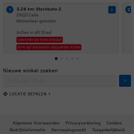
3.28 km: Stechbahn 2
29221 Celle
Momenteel gesloten
Acties in dit filiaal
Gewinnen Sie Ihren Einkauf!
50% auf alle bereits reduzierten Artikel
Nieuwe winkel zoeken
Zoek
LOCATIE BEPALEN
Algemene Voorwaarden
Privacyverklaring
Cookies
Bedrijfsinformatie
Herroepingsrecht
Toegankelijkheid