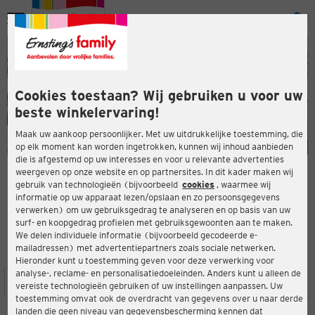
Menu
ten
ten
Cookies toestaan? Wij gebruiken u voor uw
beste winkelervaring!
Maak uw aankoop persoonlijker. Met uw uitdrukkelijke toestemming, die
op elk moment kan worden ingetrokken, kunnen wij inhoud aanbieden
die is afgestemd op uw interesses en voor u relevante advertenties
en
weergeven op onze website en op partnersites. In dit kader maken wij
gebruik van technologieën (bijvoorbeeld
cookies
, waarmee wij
ERNSTING'S FAMILY-WINKEL
informatie op uw apparaat lezen/opslaan en zo persoonsgegevens
Zur Hasselklink 3
verwerken) om uw gebruiksgedrag te analyseren en op basis van uw
29229 Celle
surf- en koopgedrag profielen met gebruiksgewoonten aan te maken.
We delen individuele informatie (bijvoorbeeld gecodeerde e-
mailadressen) met advertentiepartners zoals sociale netwerken.
3,4
ten
Beoordeling:
Hieronder kunt u toestemming geven voor deze verwerking voor
analyse-, reclame- en personalisatiedoeleinden. Anders kunt u alleen de
LOCATIE
SERVICES
ASSORTIMENT
ACTIES
vereiste technologieën gebruiken of uw instellingen aanpassen. Uw
toestemming omvat ook de overdracht van gegevens over u naar derde
landen die geen niveau van gegevensbescherming kennen dat