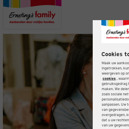
Cookies t
Maak uw aankoop
ingetrokken, kun
weergeven op onz
cookies
, waarm
gebruiksgedrag 
maken. We delen
zoals sociale ne
personalisatiedo
aanpassen. Uw t
van gegevensbes
overgedragen, ku
dat u uw rechten
van uw gegevens 