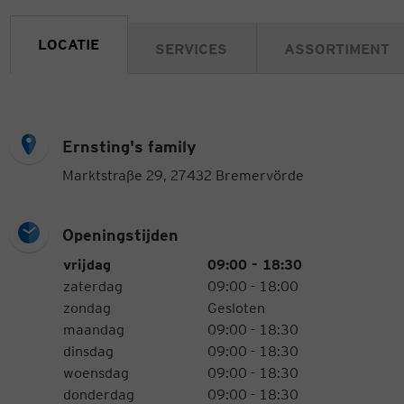
LOCATIE
SERVICES
ASSORTIMENT
Ernsting's family
Marktstraße 29, 27432 Bremervörde
Openingstijden
Openingstijden
Weekdag
Tijden
vrijdag
09:00 - 18:30
zaterdag
09:00 - 18:00
zondag
Gesloten
maandag
09:00 - 18:30
dinsdag
09:00 - 18:30
woensdag
09:00 - 18:30
donderdag
09:00 - 18:30