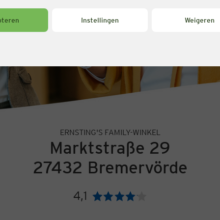
pteren
Instellingen
Weigeren
ERNSTING'S FAMILY-WINKEL
Marktstraße 29
27432 Bremervörde
4,1
Beoordeling: