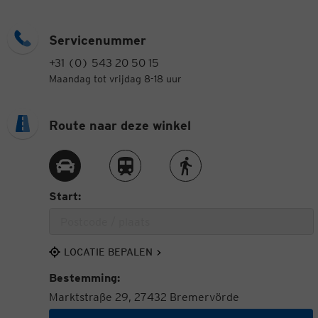
Servicenummer
+31 (0) 543 20 50 15
Maandag tot vrijdag 8-18 uur
Route naar deze winkel
Route met de auto
Route met de trein
Route te voet
Start:
LOCATIE BEPALEN
Bestemming:
Marktstraße 29, 27432 Bremervörde