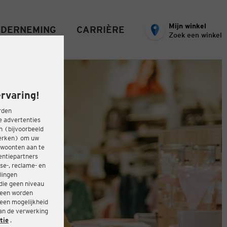
Mijn winkel
DERNEMING
CARRIÈRE
Zoek een winkel
rvaring!
rden
e advertenties
ën (bijvoorbeeld
werken) om uw
ewoonten aan te
entiepartners
se-, reclame- en
lingen
die geen niveau
heen worden
 een mogelijkheid
van de verwerking
tie
.