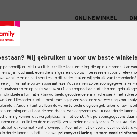
ONLINEWINKEL
ON
oestaan? Wij gebruiken u voor uw beste winkele
 persoonlijker. Met uw uitdrukkelijke toestemming, die op elk moment kan wo
nen wij inhoud aanbieden die is afgestemd op uw interesses en voor u relevant
e website en op partnersites. In dit kader maken wij gebruik van technologie
ee wij informatie op uw apparaat lezen/opslaan en zo persoonsgegevens ver
te analyseren en op basis van uw surf- en koopgedrag profielen met gebruiksg
 individuele informatie (bijvoorbeeld gecodeerde e-mailadressen) met advert
twerken. Hieronder kunt u toestemming geven voor deze verwerking voor analy
eleinden. Anders kunt u alleen de vereiste technologieën gebruiken of uw instel
oestemming omvat ook de overdracht van gegevens over u naar derde landen 
cherming kennen dat vergelijkbaar is met de EU. Als persoonsgegevens daar
nnen de autoriteiten deze mogelijk verzamelen en analyseren. Er bestaat dus
 als betrokkene niet kunt afdwingen. Meer informatie - vooral over de details 
in derde landen - vindt u in onze
privacyverklaring
en onze
cookie-informa