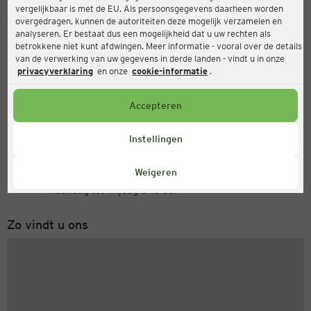
vergelijkbaar is met de EU. Als persoonsgegevens daarheen worden
Ernsting's family
overgedragen, kunnen de autoriteiten deze mogelijk verzamelen en
analyseren. Er bestaat dus een mogelijkheid dat u uw rechten als
Berliner Freiheit 11, 28327 Bremen
betrokkene niet kunt afdwingen. Meer informatie - vooral over de details
van de verwerking van uw gegevens in derde landen - vindt u in onze
privacyverklaring
en onze
cookie-informatie
.
Open
Actueel:
Accepteren
Openingstijden vandaag:
09:00 - 19:00
Instellingen
Servicenummer
Weigeren
+31 (0) 543 20 50 15
Maandag tot vrijdag 8-18 uur
Zo vindt u ons