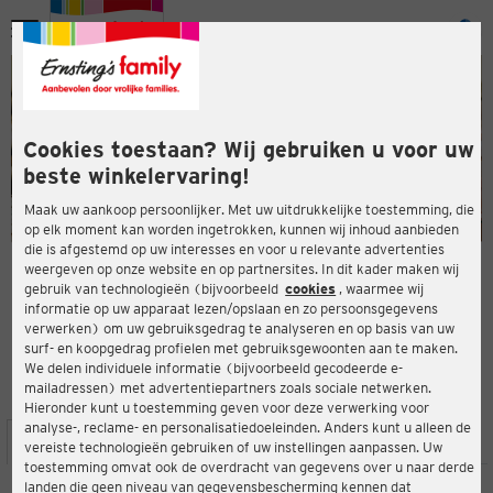
Menu
ten
ten
Cookies toestaan? Wij gebruiken u voor uw
beste winkelervaring!
Maak uw aankoop persoonlijker. Met uw uitdrukkelijke toestemming, die
op elk moment kan worden ingetrokken, kunnen wij inhoud aanbieden
die is afgestemd op uw interesses en voor u relevante advertenties
en
weergeven op onze website en op partnersites. In dit kader maken wij
gebruik van technologieën (bijvoorbeeld
cookies
, waarmee wij
ERNSTING'S FAMILY-WINKEL
informatie op uw apparaat lezen/opslaan en zo persoonsgegevens
Berliner Freiheit 11
verwerken) om uw gebruiksgedrag te analyseren en op basis van uw
28327 Bremen
surf- en koopgedrag profielen met gebruiksgewoonten aan te maken.
We delen individuele informatie (bijvoorbeeld gecodeerde e-
mailadressen) met advertentiepartners zoals sociale netwerken.
3,4
ten
Beoordeling:
Hieronder kunt u toestemming geven voor deze verwerking voor
analyse-, reclame- en personalisatiedoeleinden. Anders kunt u alleen de
LOCATIE
SERVICES
ASSORTIMENT
ACTIES
vereiste technologieën gebruiken of uw instellingen aanpassen. Uw
toestemming omvat ook de overdracht van gegevens over u naar derde
landen die geen niveau van gegevensbescherming kennen dat