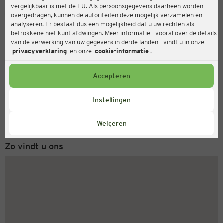
vergelijkbaar is met de EU. Als persoonsgegevens daarheen worden
Ernsting's family
overgedragen, kunnen de autoriteiten deze mogelijk verzamelen en
analyseren. Er bestaat dus een mogelijkheid dat u uw rechten als
Wolfgang-Brumme-Allee 27, 71034 Böblingen
betrokkene niet kunt afdwingen. Meer informatie - vooral over de details
van de verwerking van uw gegevens in derde landen - vindt u in onze
privacyverklaring
en onze
cookie-informatie
.
Gesloten
Actueel:
Accepteren
Servicenummer
Instellingen
+31 (0) 543 20 50 15
Maandag tot vrijdag 8-18 uur
Weigeren
Zo vindt u ons