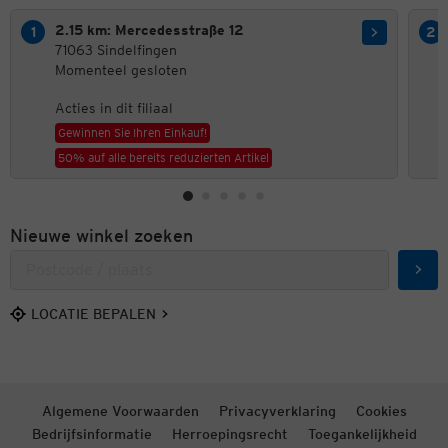
2.15 km: Mercedesstraße 12
71063 Sindelfingen
Momenteel gesloten
Acties in dit filiaal
Gewinnen Sie Ihren Einkauf!
50% auf alle bereits reduzierten Artikel
Nieuwe winkel zoeken
Zoek
LOCATIE BEPALEN
Algemene Voorwaarden
Privacyverklaring
Cookies
Bedrijfsinformatie
Herroepingsrecht
Toegankelijkheid