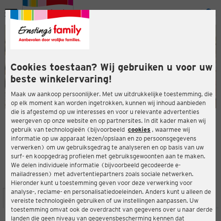
Menu
ten
ten
Cookies toestaan? Wij gebruiken u voor uw
beste winkelervaring!
Maak uw aankoop persoonlijker. Met uw uitdrukkelijke toestemming, die
op elk moment kan worden ingetrokken, kunnen wij inhoud aanbieden
die is afgestemd op uw interesses en voor u relevante advertenties
en
weergeven op onze website en op partnersites. In dit kader maken wij
gebruik van technologieën (bijvoorbeeld
cookies
, waarmee wij
ERNSTING'S FAMILY-WINKEL
informatie op uw apparaat lezen/opslaan en zo persoonsgegevens
Wolfgang-Brumme-Allee 27
verwerken) om uw gebruiksgedrag te analyseren en op basis van uw
71034 Böblingen
surf- en koopgedrag profielen met gebruiksgewoonten aan te maken.
We delen individuele informatie (bijvoorbeeld gecodeerde e-
mailadressen) met advertentiepartners zoals sociale netwerken.
4,1
ten
Beoordeling:
Hieronder kunt u toestemming geven voor deze verwerking voor
analyse-, reclame- en personalisatiedoeleinden. Anders kunt u alleen de
LOCATIE
SERVICES
ASSORTIMENT
ACTIES
vereiste technologieën gebruiken of uw instellingen aanpassen. Uw
toestemming omvat ook de overdracht van gegevens over u naar derde
landen die geen niveau van gegevensbescherming kennen dat