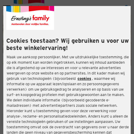
Menu
ten
ten
Cookies toestaan? Wij gebruiken u voor uw
beste winkelervaring!
Maak uw aankoop persoonlijker. Met uw uitdrukkelijke toestemming, die
op elk moment kan worden ingetrokken, kunnen wij inhoud aanbieden
die is afgestemd op uw interesses en voor u relevante advertenties
en
weergeven op onze website en op partnersites. In dit kader maken wij
gebruik van technologieën (bijvoorbeeld
cookies
, waarmee wij
ERNSTING'S FAMILY-WINKEL
informatie op uw apparaat lezen/opslaan en zo persoonsgegevens
Marktstr. 32
verwerken) om uw gebruiksgedrag te analyseren en op basis van uw
30890 Barsinghausen
surf- en koopgedrag profielen met gebruiksgewoonten aan te maken.
We delen individuele informatie (bijvoorbeeld gecodeerde e-
mailadressen) met advertentiepartners zoals sociale netwerken.
4,5
ten
Beoordeling:
Hieronder kunt u toestemming geven voor deze verwerking voor
analyse-, reclame- en personalisatiedoeleinden. Anders kunt u alleen de
LOCATIE
SERVICES
ASSORTIMENT
ACTIES
vereiste technologieën gebruiken of uw instellingen aanpassen. Uw
toestemming omvat ook de overdracht van gegevens over u naar derde
landen die geen niveau van gegevensbescherming kennen dat