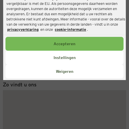
vergelijkbaar is met de EU. Als persoonsgegevens daarheen worden
Ernsting's family
overgedragen, kunnen de autoriteiten deze mogelijk verzamelen en
analyseren. Er bestaat dus een mogelijkheid dat u uw rechten als
Marktstr. 32, 30890 Barsinghausen
betrokkene niet kunt afdwingen. Meer informatie - vooral over de details
van de verwerking van uw gegevens in derde landen - vindt u in onze
privacyverklaring
en onze
cookie-informatie
.
Gesloten
Actueel:
Accepteren
Servicenummer
Instellingen
+31 (0) 543 20 50 15
Maandag tot vrijdag 8-18 uur
Weigeren
Zo vindt u ons