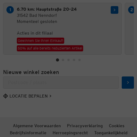
6.70 km: Hauptstraße 20-24
31542 Bad Nenndorf
Momenteel gesloten
Acties in dit filiaal
Gewinnen Sie Ihren Einkauf!
50% auf alle bereits reduzierten Artikel
Nieuwe winkel zoeken
Zoek
LOCATIE BEPALEN
Algemene Voorwaarden
Privacyverklaring
Cookies
Bedrijfsinformatie
Herroepingsrecht
Toegankelijkheid