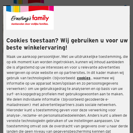
Menu
ten
ten
Cookies toestaan? Wij gebruiken u voor uw
beste winkelervaring!
Maak uw aankoop persoonlijker. Met uw uitdrukkelijke toestemming, die
op elk moment kan worden ingetrokken, kunnen wij inhoud aanbieden
die is afgestemd op uw interesses en voor u relevante advertenties
en
weergeven op onze website en op partnersites. In dit kader maken wij
gebruik van technologieën (bijvoorbeeld
cookies
, waarmee wij
ERNSTING'S FAMILY-WINKEL
informatie op uw apparaat lezen/opslaan en zo persoonsgegevens
Zum Schützenhof 1
verwerken) om uw gebruiksgedrag te analyseren en op basis van uw
59821 Arnsberg
surf- en koopgedrag profielen met gebruiksgewoonten aan te maken.
We delen individuele informatie (bijvoorbeeld gecodeerde e-
mailadressen) met advertentiepartners zoals sociale netwerken.
4,3
ten
Beoordeling:
Hieronder kunt u toestemming geven voor deze verwerking voor
analyse-, reclame- en personalisatiedoeleinden. Anders kunt u alleen de
LOCATIE
SERVICES
ASSORTIMENT
ACTIES
vereiste technologieën gebruiken of uw instellingen aanpassen. Uw
toestemming omvat ook de overdracht van gegevens over u naar derde
landen die geen niveau van gegevensbescherming kennen dat