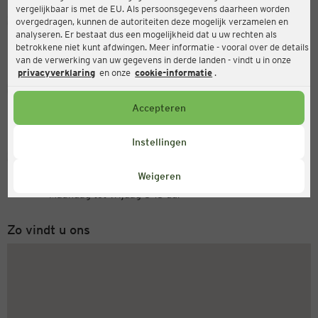
vergelijkbaar is met de EU. Als persoonsgegevens daarheen worden
Ernsting's family
overgedragen, kunnen de autoriteiten deze mogelijk verzamelen en
analyseren. Er bestaat dus een mogelijkheid dat u uw rechten als
Zum Schützenhof 1, 59821 Arnsberg
betrokkene niet kunt afdwingen. Meer informatie - vooral over de details
van de verwerking van uw gegevens in derde landen - vindt u in onze
privacyverklaring
en onze
cookie-informatie
.
Open
Actueel:
Accepteren
Openingstijden vandaag:
08:30 - 19:00
Instellingen
Servicenummer
Weigeren
+31 (0) 543 20 50 15
Maandag tot vrijdag 8-18 uur
Zo vindt u ons