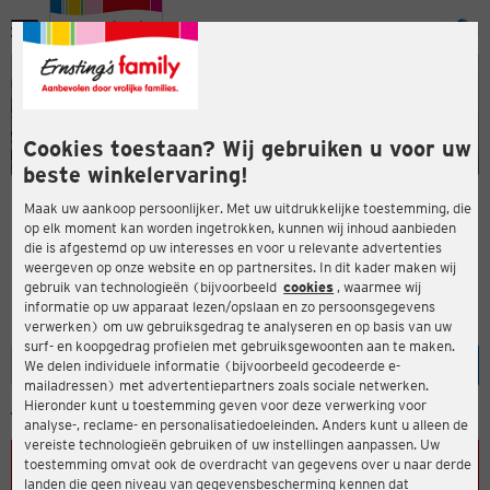
Menu
ten
ten
Cookies toestaan? Wij gebruiken u voor uw
beste winkelervaring!
Maak uw aankoop persoonlijker. Met uw uitdrukkelijke toestemming, die
Onze filialen
op elk moment kan worden ingetrokken, kunnen wij inhoud aanbieden
die is afgestemd op uw interesses en voor u relevante advertenties
en
Wij heten u van harte welkom in een van onze meer dan 2.000
weergeven op onze website en op partnersites. In dit kader maken wij
gebruik van technologieën (bijvoorbeeld
cookies
, waarmee wij
winkels in Duitsland, Oostenrijk en Nederland.
informatie op uw apparaat lezen/opslaan en zo persoonsgegevens
Vind uw winkel
verwerken) om uw gebruiksgedrag te analyseren en op basis van uw
surf- en koopgedrag profielen met gebruiksgewoonten aan te maken.
Invoer wis
Zoek
We delen individuele informatie (bijvoorbeeld gecodeerde e-
mailadressen) met advertentiepartners zoals sociale netwerken.
ten
Hieronder kunt u toestemming geven voor deze verwerking voor
LOCATIE BEPALEN
analyse-, reclame- en personalisatiedoeleinden. Anders kunt u alleen de
vereiste technologieën gebruiken of uw instellingen aanpassen. Uw
toestemming omvat ook de overdracht van gegevens over u naar derde
landen die geen niveau van gegevensbescherming kennen dat