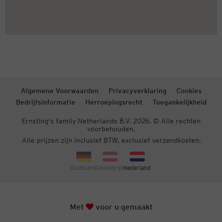
Algemene Voorwaarden
Privacyverklaring
Cookies
Bedrijfsinformatie
Herroepingsrecht
Toegankelijkheid
Ernsting's family Netherlands B.V. 2026. © Alle rechten
voorbehouden.
Alle prijzen zijn inclusief BTW, exclusief verzendkosten.
Duitsland
Oostenrijk
Nederland
hart
Met
voor u gemaakt
Naar 