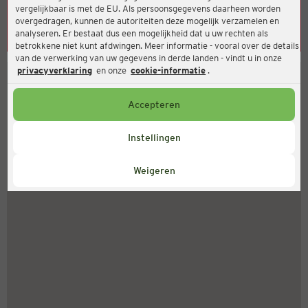
vergelijkbaar is met de EU. Als persoonsgegevens daarheen worden
Helaas kon er geen adres worden gevonden. Controleer uw
overgedragen, kunnen de autoriteiten deze mogelijk verzamelen en
analyseren. Er bestaat dus een mogelijkheid dat u uw rechten als
invoer.
betrokkene niet kunt afdwingen. Meer informatie - vooral over de details
van de verwerking van uw gegevens in derde landen - vindt u in onze
privacyverklaring
en onze
cookie-informatie
.
Accepteren
Instellingen
Weigeren